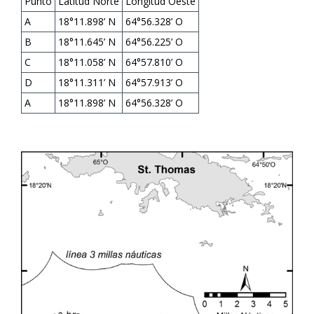
Punto
Latitud Norte
Longitud Oeste
A
18°11.898’ N
64°56.328’ O
B
18°11.645’ N
64°56.225’ O
C
18°11.058’ N
64°57.810’ O
D
18°11.311’ N
64°57.913’ O
A
18°11.898’ N
64°56.328’ O