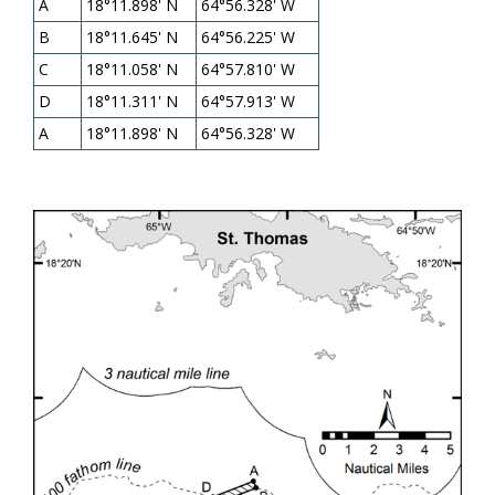
A
18°11.898' N
64°56.328' W
B
18°11.645' N
64°56.225' W
C
18°11.058' N
64°57.810' W
D
18°11.311' N
64°57.913' W
A
18°11.898' N
64°56.328' W