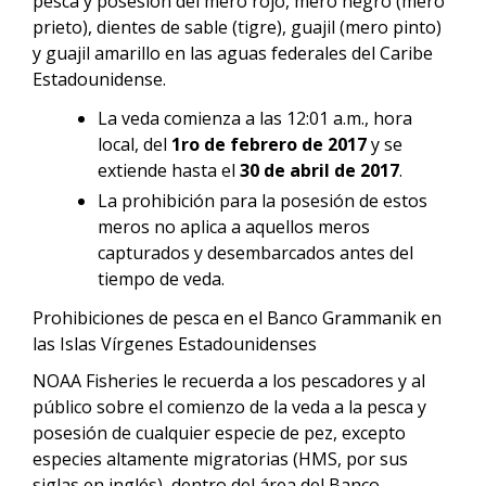
pesca y posesión del mero rojo, mero negro (mero
prieto), dientes de sable (tigre), guajil (mero pinto)
y guajil amarillo en las aguas federales del Caribe
Estadounidense.
La veda comienza a las 12:01 a.m., hora
local, del
1ro de febrero de 2017
y se
extiende hasta el
30 de abril de 2017
.
La prohibición para la posesión de estos
meros no aplica a aquellos meros
capturados y desembarcados antes del
tiempo de veda.
Prohibiciones de pesca en el Banco Grammanik en
las Islas Vírgenes Estadounidenses
NOAA Fisheries le recuerda a los pescadores y al
público sobre el comienzo de la veda a la pesca y
posesión de cualquier especie de pez, excepto
especies altamente migratorias (HMS, por sus
siglas en inglés), dentro del área del Banco