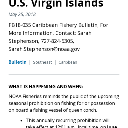
U.S. Virgin Islands
May 25, 2018
FB18-035 Caribbean Fishery Bulletin; For
More Information, Contact: Sarah
Stephenson, 727-824-5305,
Sarah.Stephenson@noaa.gov
Bulletin
|
|
Southeast
Caribbean
WHAT IS HAPPENING AND WHEN:
NOAA Fisheries reminds the public of the upcoming
seasonal prohibition on fishing for or possession
on board a fishing vessel of queen conch.
This annually recurring prohibition will
take effect at 12:01 a.m., local time, on
June