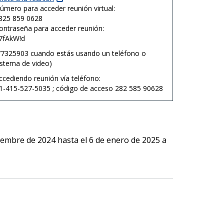
úmero para acceder reunión virtual:
825 859 0628
ontraseña para acceder reunión:
7fAkW!d
77325903
cuando estás usando un teléfono o
istema de video
)
ccediendo reunión vía teléfono:
1-415-527-5035 ;
código de acceso
282 585 90628
iembre de 2024 hasta el 6 de enero de 2025 a