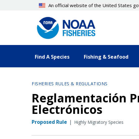
Skip
An official website of the United States 
to
main
content
Find A Species
Fishing & Seafood
FISHERIES RULES & REGULATIONS
Reglamentación Pr
Electrónicos
Proposed Rule
|
Highly Migratory Species