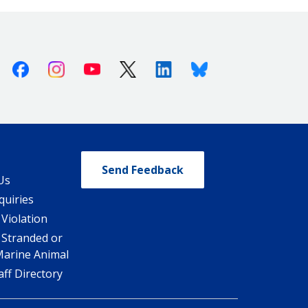
Facebook
Instagram
Youtube
X (Twitter)
Linkedin
Bluesky
Send Feedback
Us
quiries
 Violation
 Stranded or
Marine Animal
ff Directory