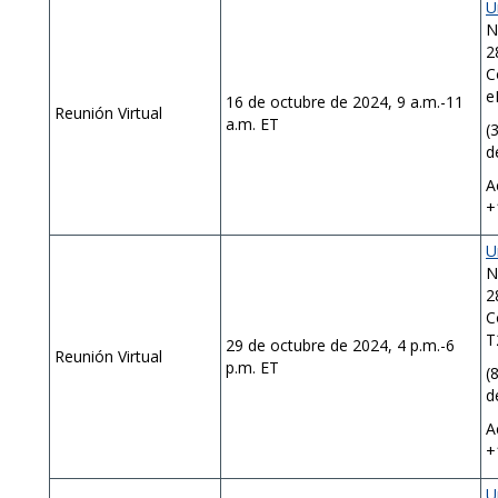
U
N
2
C
e
16 de octubre de 2024, 9 a.m.-11
Reunión Virtual
a.m. ET
(
d
A
+
U
N
2
C
T
29 de octubre de 2024, 4 p.m.-6
Reunión Virtual
p.m. ET
(
d
A
+
U