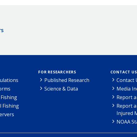
rs
FOR RESEARCHERS
CONTACT US
ulations
Published Research
Contact 
Forms
Science & Data
Media In
Fishing
Report a
l Fishing
Report a
Injured 
ervers
NOAA Sta