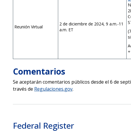
N
2
C
S
2 de diciembre de 2024, 9 a.m.-11
Reunión Virtual
a.m. ET
(
s
A
+
Comentarios
Se aceptarán comentarios públicos desde el 6 de sept
través de
Regulaciones.gov
.
Federal Register