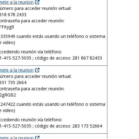
nete a la reunion
úmero para acceder reunión virtual:
818 678 2433
ontraseña para acceder reunión:
FFKyg9
3335949
cuando estás usando un teléfono o sistema
e video
)
ccediendo reunión vía teléfono
1-415-527-5035 ;
código de acceso:
281 867 82433
nete a la reunion
úmero para acceder reunión virtual:
831 735 2664
ontraseña para acceder reunión:
2gRGB2
8247422
cuando estás usando un teléfono o sistema
e video
)
ccediendo reunión vía teléfono:
1-415-527-5035 ;
código de acceso:
283 173 52664
nete a la reunion